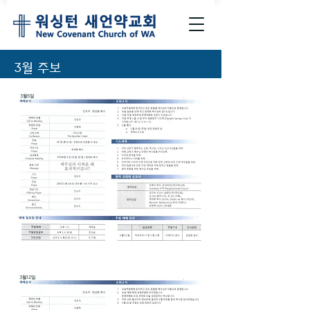
​3월 주보
3월5일
3월12일